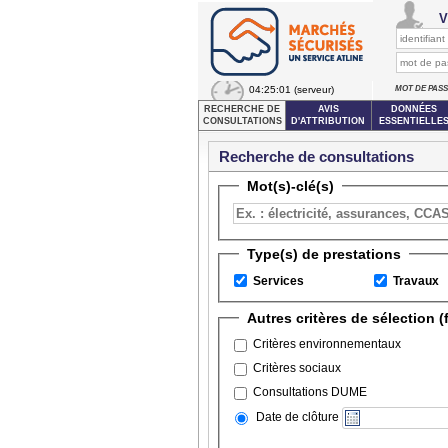
V
04:25:01
(serveur)
MOT DE PAS
RECHERCHE DE
AVIS
DONNÉES
CONSULTATIONS
D'ATTRIBUTION
ESSENTIELLE
Recherche de consultations
Marché
Mot(s)-clé(s)
Plateforme :
Data.g
Objet du marché :
Date de début de
Type(s) de prestations
publication :
Date de fin de
Services
Travaux
publication :
Liste de département :
Autres critères de sélection (f
Critères environnementaux
Critères sociaux
Consultations DUME
Date de clôture