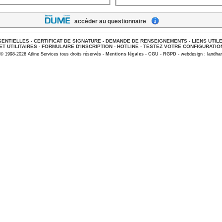
accéder au questionnaire
ENTIELLES
-
CERTIFICAT DE SIGNATURE
-
DEMANDE DE RENSEIGNEMENTS
-
LIENS UTIL
ET UTILITAIRES
-
FORMULAIRE D'INSCRIPTION
-
HOTLINE
-
TESTEZ VOTRE CONFIGURATIO
© 1998-2026 Atline Services tous droits réservés -
Mentions légales
-
CGU
-
RGPD
- webdesign : landhar