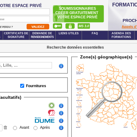
FORMATI
OTRE ESPACE PRIVÉ
SOUMISSIONNAIRES
CRÉER GRATUITEMENT
VOTRE ESPACE PRIVÉ
PROCH
MS 3.0
Appels d'
SE PERDU ?
CERTIFICATS DE
DEMANDE DE
LIENS UTILES
FAQ
AGENDA DES
S
SIGNATURE
RENSEIGNEMENTS
FORMATIONS
Recherche données essentielles
s-sécurisés
Zone(s) géographique(s)
ouv.fr
Fournitures
acultatifs)
Avant
Après