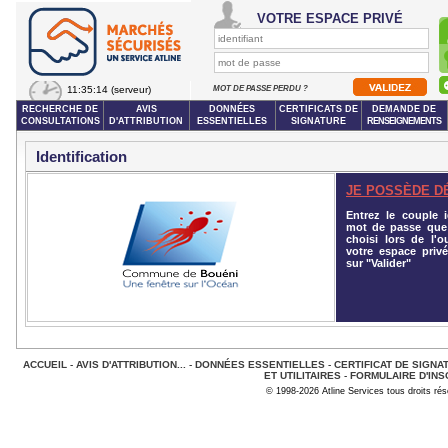
VOTRE ESPACE PRIVÉ
11:35:14
(serveur)
MOT DE PASSE PERDU ?
RECHERCHE DE
AVIS
DONNÉES
CERTIFICATS DE
DEMANDE DE
CONSULTATIONS
D'ATTRIBUTION
ESSENTIELLES
SIGNATURE
RENSEIGNEMENTS
Identification
JE POSSÈDE D
Entrez le couple id
mot de passe que
choisi lors de l'o
votre espace privé
sur "Valider"
ACCUEIL
-
AVIS D'ATTRIBUTION...
-
DONNÉES ESSENTIELLES
-
CERTIFICAT DE SIGNA
ET UTILITAIRES
-
FORMULAIRE D'INS
© 1998-2026 Atline Services tous droits ré