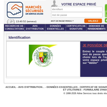
VOTRE ESPACE PRIVÉ
13:40:52
(serveur)
MOT DE PASSE PERDU ?
RECHERCHE DE
AVIS
DONNÉES
CERTIFICATS DE
DEMANDE DE
CONSULTATIONS
D'ATTRIBUTION
ESSENTIELLES
SIGNATURE
RENSEIGNEMENTS
Identification
JE POSSÈDE D
Entrez le couple id
mot de passe que
choisi lors de l'o
votre espace privé
sur "Valider"
ACCUEIL
-
AVIS D'ATTRIBUTION...
-
DONNÉES ESSENTIELLES
-
CERTIFICAT DE SIGNA
ET UTILITAIRES
-
FORMULAIRE D'INS
© 1998-2026 Atline Services tous droits ré