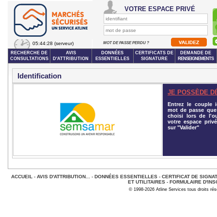
VOTRE ESPACE PRIVÉ
05:44:28
(serveur)
MOT DE PASSE PERDU ?
RECHERCHE DE
AVIS
DONNÉES
CERTIFICATS DE
DEMANDE DE
CONSULTATIONS
D'ATTRIBUTION
ESSENTIELLES
SIGNATURE
RENSEIGNEMENTS
Identification
JE POSSÈDE D
Entrez le couple id
mot de passe que
choisi lors de l'o
votre espace privé
sur "Valider"
ACCUEIL
-
AVIS D'ATTRIBUTION...
-
DONNÉES ESSENTIELLES
-
CERTIFICAT DE SIGNA
ET UTILITAIRES
-
FORMULAIRE D'INS
© 1998-2026 Atline Services tous droits ré