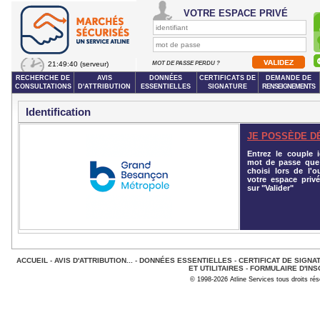
VOTRE ESPACE PRIVÉ
21:49:40
(serveur)
MOT DE PASSE PERDU ?
RECHERCHE DE
AVIS
DONNÉES
CERTIFICATS DE
DEMANDE DE
CONSULTATIONS
D'ATTRIBUTION
ESSENTIELLES
SIGNATURE
RENSEIGNEMENTS
Identification
JE POSSÈDE D
Entrez le couple id
mot de passe que
choisi lors de l'o
votre espace privé
sur "Valider"
ACCUEIL
-
AVIS D'ATTRIBUTION...
-
DONNÉES ESSENTIELLES
-
CERTIFICAT DE SIGNA
ET UTILITAIRES
-
FORMULAIRE D'INS
© 1998-2026 Atline Services tous droits ré