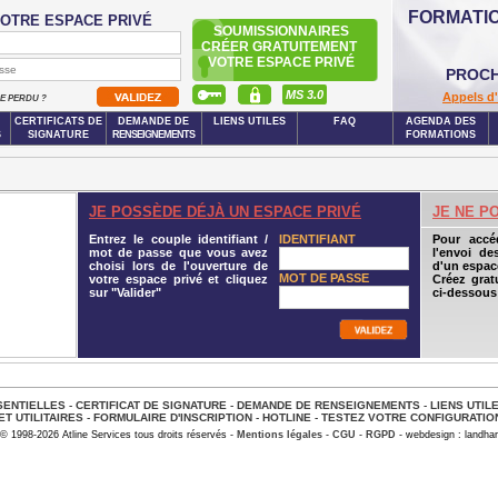
FORMATI
OTRE ESPACE PRIVÉ
SOUMISSIONNAIRES
CRÉER GRATUITEMENT
VOTRE ESPACE PRIVÉ
PROCH
MS 3.0
Appels d'
SE PERDU ?
CERTIFICATS DE
DEMANDE DE
LIENS UTILES
FAQ
AGENDA DES
S
SIGNATURE
RENSEIGNEMENTS
FORMATIONS
JE POSSÈDE DÉJÀ UN ESPACE PRIVÉ
JE NE P
Entrez le couple identifiant /
IDENTIFIANT
Pour accé
mot de passe que vous avez
l'envoi de
choisi lors de l'ouverture de
d'un espace
MOT DE PASSE
votre espace privé et cliquez
Créez grat
sur "Valider"
ci-dessous
ENTIELLES
-
CERTIFICAT DE SIGNATURE
-
DEMANDE DE RENSEIGNEMENTS
-
LIENS UTIL
ET UTILITAIRES
-
FORMULAIRE D'INSCRIPTION
-
HOTLINE
-
TESTEZ VOTRE CONFIGURATIO
© 1998-2026 Atline Services tous droits réservés -
Mentions légales
-
CGU
-
RGPD
- webdesign : landhar