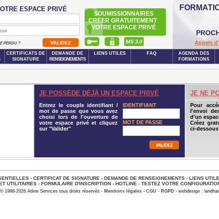
FORMATI
OTRE ESPACE PRIVÉ
SOUMISSIONNAIRES
CRÉER GRATUITEMENT
VOTRE ESPACE PRIVÉ
PROCH
MS 3.0
Appels d'
SE PERDU ?
CERTIFICATS DE
DEMANDE DE
LIENS UTILES
FAQ
AGENDA DES
S
SIGNATURE
RENSEIGNEMENTS
FORMATIONS
JE POSSÈDE DÉJÀ UN ESPACE PRIVÉ
JE NE P
Entrez le couple identifiant /
IDENTIFIANT
Pour accé
mot de passe que vous avez
l'envoi de
choisi lors de l'ouverture de
d'un espace
MOT DE PASSE
votre espace privé et cliquez
Créez grat
sur "Valider"
ci-dessous
ENTIELLES
-
CERTIFICAT DE SIGNATURE
-
DEMANDE DE RENSEIGNEMENTS
-
LIENS UTIL
ET UTILITAIRES
-
FORMULAIRE D'INSCRIPTION
-
HOTLINE
-
TESTEZ VOTRE CONFIGURATIO
© 1998-2026 Atline Services tous droits réservés -
Mentions légales
-
CGU
-
RGPD
- webdesign : landhar