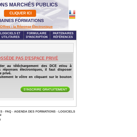
ONS MARCHÉS PUBLICS
CLIQUER ICI
AINES FORMATIONS
Offres : la Réponse Électronique
LOGICIELS ET
FORMULAIRE
PARTENAIRES
UTILITAIRES
D'INSCRIPTION
RÉFÉRENCES
OSSÈDE PAS D'ESPACE PRIVÉ
der au téléchargement des DCE et/ou à
s réponses électroniques, il faut disposer
 privé.
uitement le vôtre en cliquant sur le bouton
ES
-
FAQ
-
AGENDA DES FORMATIONS
-
LOGICIELS
N
t