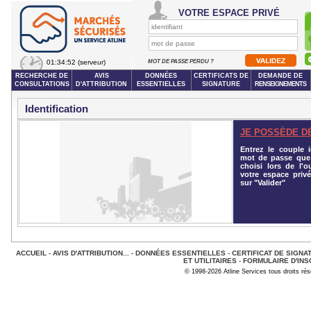
VOTRE ESPACE PRIVÉ
01:34:52
(serveur)
MOT DE PASSE PERDU ?
RECHERCHE DE
AVIS
DONNÉES
CERTIFICATS DE
DEMANDE DE
CONSULTATIONS
D'ATTRIBUTION
ESSENTIELLES
SIGNATURE
RENSEIGNEMENTS
Identification
JE POSSÈDE D
Entrez le couple id
mot de passe que
choisi lors de l'o
votre espace privé
sur "Valider"
ACCUEIL
-
AVIS D'ATTRIBUTION...
-
DONNÉES ESSENTIELLES
-
CERTIFICAT DE SIGNA
ET UTILITAIRES
-
FORMULAIRE D'INS
© 1998-2026 Atline Services tous droits ré