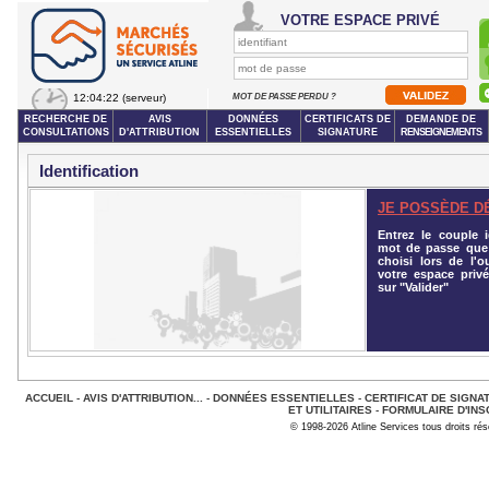
VOTRE ESPACE PRIVÉ
12:04:22
(serveur)
MOT DE PASSE PERDU ?
RECHERCHE DE
AVIS
DONNÉES
CERTIFICATS DE
DEMANDE DE
CONSULTATIONS
D'ATTRIBUTION
ESSENTIELLES
SIGNATURE
RENSEIGNEMENTS
Identification
JE POSSÈDE D
Entrez le couple id
mot de passe que
choisi lors de l'o
votre espace privé
sur "Valider"
ACCUEIL
-
AVIS D'ATTRIBUTION...
-
DONNÉES ESSENTIELLES
-
CERTIFICAT DE SIGNA
ET UTILITAIRES
-
FORMULAIRE D'INS
© 1998-2026 Atline Services tous droits ré