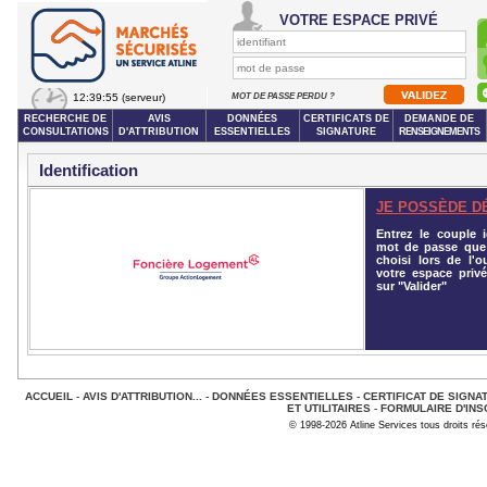
VOTRE ESPACE PRIVÉ
12:39:55
(serveur)
MOT DE PASSE PERDU ?
RECHERCHE DE
AVIS
DONNÉES
CERTIFICATS DE
DEMANDE DE
CONSULTATIONS
D'ATTRIBUTION
ESSENTIELLES
SIGNATURE
RENSEIGNEMENTS
Identification
JE POSSÈDE D
Entrez le couple id
mot de passe que
choisi lors de l'o
votre espace privé
sur "Valider"
ACCUEIL
-
AVIS D'ATTRIBUTION...
-
DONNÉES ESSENTIELLES
-
CERTIFICAT DE SIGNA
ET UTILITAIRES
-
FORMULAIRE D'INS
© 1998-2026 Atline Services tous droits ré