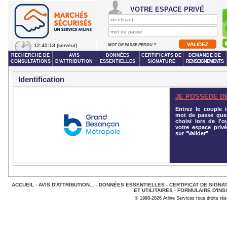
VOTRE ESPACE PRIVÉ
12:40:18
(serveur)
MOT DE PASSE PERDU ?
RECHERCHE DE
AVIS
DONNÉES
CERTIFICATS DE
DEMANDE DE
CONSULTATIONS
D'ATTRIBUTION
ESSENTIELLES
SIGNATURE
RENSEIGNEMENTS
Identification
JE POSSÈDE D
Entrez le couple id
mot de passe que
choisi lors de l'o
votre espace privé
sur "Valider"
ACCUEIL
-
AVIS D'ATTRIBUTION...
-
DONNÉES ESSENTIELLES
-
CERTIFICAT DE SIGNA
ET UTILITAIRES
-
FORMULAIRE D'INS
© 1998-2026 Atline Services tous droits ré