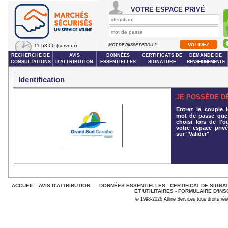
VOTRE ESPACE PRIVÉ
11:53:00
(serveur)
MOT DE PASSE PERDU ?
RECHERCHE DE
AVIS
DONNÉES
CERTIFICATS DE
DEMANDE DE
CONSULTATIONS
D'ATTRIBUTION
ESSENTIELLES
SIGNATURE
RENSEIGNEMENTS
Identification
JE POSSÈDE D
Entrez le couple id
mot de passe que
choisi lors de l'o
votre espace privé
sur "Valider"
ACCUEIL
-
AVIS D'ATTRIBUTION...
-
DONNÉES ESSENTIELLES
-
CERTIFICAT DE SIGNA
ET UTILITAIRES
-
FORMULAIRE D'INS
© 1998-2026 Atline Services tous droits ré