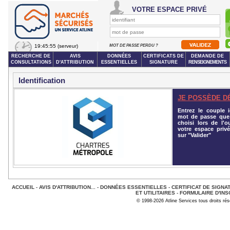
VOTRE ESPACE PRIVÉ
19:45:55
(serveur)
MOT DE PASSE PERDU ?
RECHERCHE DE
AVIS
DONNÉES
CERTIFICATS DE
DEMANDE DE
CONSULTATIONS
D'ATTRIBUTION
ESSENTIELLES
SIGNATURE
RENSEIGNEMENTS
Identification
JE POSSÈDE D
Entrez le couple id
mot de passe que
choisi lors de l'o
votre espace privé
sur "Valider"
ACCUEIL
-
AVIS D'ATTRIBUTION...
-
DONNÉES ESSENTIELLES
-
CERTIFICAT DE SIGNA
ET UTILITAIRES
-
FORMULAIRE D'INS
© 1998-2026 Atline Services tous droits ré