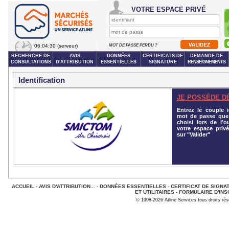
VOTRE ESPACE PRIVÉ
06:04:30
(serveur)
MOT DE PASSE PERDU ?
RECHERCHE DE
AVIS
DONNÉES
CERTIFICATS DE
DEMANDE DE
CONSULTATIONS
D'ATTRIBUTION
ESSENTIELLES
SIGNATURE
RENSEIGNEMENTS
Identification
JE POSSÈDE D
Entrez le couple id
mot de passe que
choisi lors de l'o
votre espace privé
sur "Valider"
ACCUEIL
-
AVIS D'ATTRIBUTION...
-
DONNÉES ESSENTIELLES
-
CERTIFICAT DE SIGNA
ET UTILITAIRES
-
FORMULAIRE D'INS
© 1998-2026 Atline Services tous droits ré