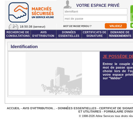
VOTRE ESPACE PRIVÉ
18:50:38
(serveur)
MOT DE PASSE PERDU ?
RECHERCHE DE
AVIS
DONNÉES
CERTIFICATS DE
DEMANDE DE
CONSULTATIONS
D'ATTRIBUTION
ESSENTIELLES
SIGNATURE
RENSEIGNEMENTS
Identification
JE POSSÈDE D
Entrez le couple id
mot de passe que
choisi lors de l'o
votre espace privé
sur "Valider"
ACCUEIL
-
AVIS D'ATTRIBUTION...
-
DONNÉES ESSENTIELLES
-
CERTIFICAT DE SIGNA
ET UTILITAIRES
-
FORMULAIRE D'INS
© 1998-2026 Atline Services tous droits ré