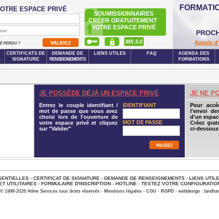
FORMATI
OTRE ESPACE PRIVÉ
SOUMISSIONNAIRES
CRÉER GRATUITEMENT
VOTRE ESPACE PRIVÉ
PROCH
MS 3.0
Appels d'
SE PERDU ?
CERTIFICATS DE
DEMANDE DE
LIENS UTILES
FAQ
AGENDA DES
S
SIGNATURE
RENSEIGNEMENTS
FORMATIONS
JE POSSÈDE DÉJÀ UN ESPACE PRIVÉ
JE NE P
Entrez le couple identifiant /
IDENTIFIANT
Pour accé
mot de passe que vous avez
l'envoi de
choisi lors de l'ouverture de
d'un espace
MOT DE PASSE
votre espace privé et cliquez
Créez grat
sur "Valider"
ci-dessous
ENTIELLES
-
CERTIFICAT DE SIGNATURE
-
DEMANDE DE RENSEIGNEMENTS
-
LIENS UTIL
ET UTILITAIRES
-
FORMULAIRE D'INSCRIPTION
-
HOTLINE
-
TESTEZ VOTRE CONFIGURATIO
© 1998-2026 Atline Services tous droits réservés -
Mentions légales
-
CGU
-
RGPD
- webdesign : landhar