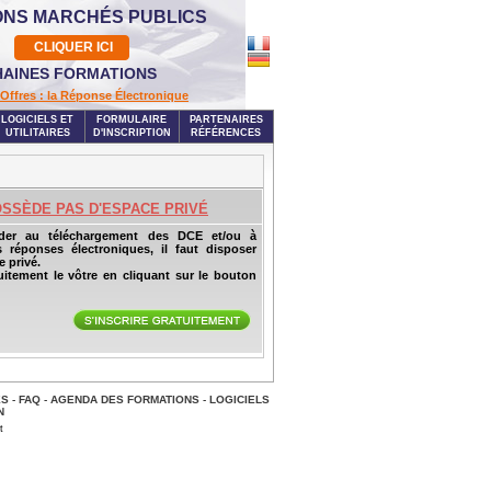
ONS MARCHÉS PUBLICS
CLIQUER ICI
AINES FORMATIONS
Offres : la Réponse Électronique
LOGICIELS ET
FORMULAIRE
PARTENAIRES
UTILITAIRES
D'INSCRIPTION
RÉFÉRENCES
OSSÈDE PAS D'ESPACE PRIVÉ
der au téléchargement des DCE et/ou à
s réponses électroniques, il faut disposer
 privé.
uitement le vôtre en cliquant sur le bouton
ES
-
FAQ
-
AGENDA DES FORMATIONS
-
LOGICIELS
N
t