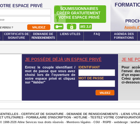
FORMATI
OTRE ESPACE PRIVÉ
SOUMISSIONNAIRES
CRÉER GRATUITEMENT
VOTRE ESPACE PRIVÉ
PROCH
MS 3.0
Appels d'
SE PERDU ?
CERTIFICATS DE
DEMANDE DE
LIENS UTILES
FAQ
AGENDA DES
S
SIGNATURE
RENSEIGNEMENTS
FORMATIONS
JE POSSÈDE DÉJÀ UN ESPACE PRIVÉ
JE NE P
Entrez le couple identifiant /
IDENTIFIANT
Pour accé
mot de passe que vous avez
l'envoi de
choisi lors de l'ouverture de
d'un espace
MOT DE PASSE
votre espace privé et cliquez
Créez grat
sur "Valider"
ci-dessous
ENTIELLES
-
CERTIFICAT DE SIGNATURE
-
DEMANDE DE RENSEIGNEMENTS
-
LIENS UTIL
ET UTILITAIRES
-
FORMULAIRE D'INSCRIPTION
-
HOTLINE
-
TESTEZ VOTRE CONFIGURATIO
© 1998-2026 Atline Services tous droits réservés -
Mentions légales
-
CGU
-
RGPD
- webdesign : landhar