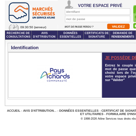
VOTRE ESPACE PRIVÉ
09:30:50
(serveur)
MOT DE PASSE PERDU ?
RECHERCHE DE
AVIS
DONNÉES
CERTIFICATS DE
DEMANDE DE
CONSULTATIONS
D'ATTRIBUTION
ESSENTIELLES
SIGNATURE
RENSEIGNEMENTS
Identification
JE POSSÈDE D
Entrez le couple id
mot de passe que
choisi lors de l'o
votre espace privé
sur "Valider"
ACCUEIL
-
AVIS D'ATTRIBUTION...
-
DONNÉES ESSENTIELLES
-
CERTIFICAT DE SIGNA
ET UTILITAIRES
-
FORMULAIRE D'INS
© 1998-2026 Atline Services tous droits ré