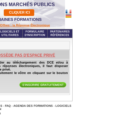
ONS MARCHÉS PUBLICS
CLIQUER ICI
AINES FORMATIONS
Offres : la Réponse Électronique
LOGICIELS ET
FORMULAIRE
PARTENAIRES
UTILITAIRES
D'INSCRIPTION
RÉFÉRENCES
OSSÈDE PAS D'ESPACE PRIVÉ
der au téléchargement des DCE et/ou à
s réponses électroniques, il faut disposer
 privé.
uitement le vôtre en cliquant sur le bouton
ES
-
FAQ
-
AGENDA DES FORMATIONS
-
LOGICIELS
N
t