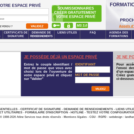
FORMATI
OTRE ESPACE PRIVÉ
SOUMISSIONNAIRES
CRÉER GRATUITEMENT
VOTRE ESPACE PRIVÉ
PROCH
MS 3.0
Appels d'
SE PERDU ?
CERTIFICATS DE
DEMANDE DE
LIENS UTILES
FAQ
AGENDA DES
S
SIGNATURE
RENSEIGNEMENTS
FORMATIONS
JE POSSÈDE DÉJÀ UN ESPACE PRIVÉ
JE NE P
Entrez le couple identifiant /
IDENTIFIANT
Pour accé
mot de passe que vous avez
l'envoi de
choisi lors de l'ouverture de
d'un espace
MOT DE PASSE
votre espace privé et cliquez
Créez grat
sur "Valider"
ci-dessous
ENTIELLES
-
CERTIFICAT DE SIGNATURE
-
DEMANDE DE RENSEIGNEMENTS
-
LIENS UTIL
ET UTILITAIRES
-
FORMULAIRE D'INSCRIPTION
-
HOTLINE
-
TESTEZ VOTRE CONFIGURATIO
© 1998-2026 Atline Services tous droits réservés -
Mentions légales
-
CGU
-
RGPD
- webdesign : landhar