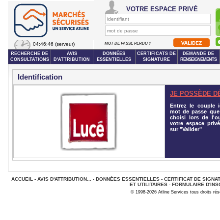
VOTRE ESPACE PRIVÉ
04:46:46
(serveur)
MOT DE PASSE PERDU ?
RECHERCHE DE
AVIS
DONNÉES
CERTIFICATS DE
DEMANDE DE
CONSULTATIONS
D'ATTRIBUTION
ESSENTIELLES
SIGNATURE
RENSEIGNEMENTS
Identification
JE POSSÈDE D
Entrez le couple id
mot de passe que
choisi lors de l'o
votre espace privé
sur "Valider"
ACCUEIL
-
AVIS D'ATTRIBUTION...
-
DONNÉES ESSENTIELLES
-
CERTIFICAT DE SIGNA
ET UTILITAIRES
-
FORMULAIRE D'INS
© 1998-2026 Atline Services tous droits ré