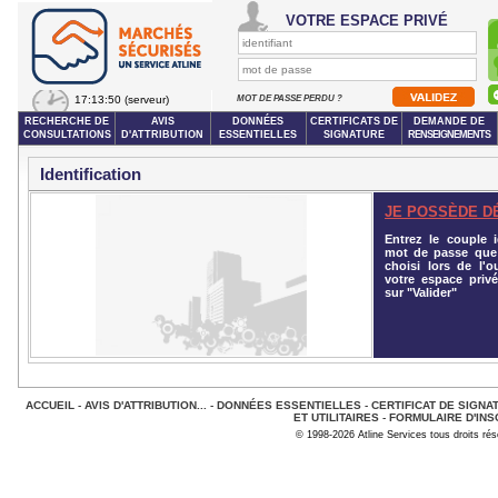
VOTRE ESPACE PRIVÉ
17:13:50
(serveur)
MOT DE PASSE PERDU ?
RECHERCHE DE
AVIS
DONNÉES
CERTIFICATS DE
DEMANDE DE
CONSULTATIONS
D'ATTRIBUTION
ESSENTIELLES
SIGNATURE
RENSEIGNEMENTS
Identification
JE POSSÈDE D
Entrez le couple id
mot de passe que
choisi lors de l'o
votre espace privé
sur "Valider"
ACCUEIL
-
AVIS D'ATTRIBUTION...
-
DONNÉES ESSENTIELLES
-
CERTIFICAT DE SIGNA
ET UTILITAIRES
-
FORMULAIRE D'INS
© 1998-2026 Atline Services tous droits ré