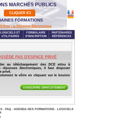
ONS MARCHÉS PUBLICS
CLIQUER ICI
AINES FORMATIONS
Offres : la Réponse Électronique
LOGICIELS ET
FORMULAIRE
PARTENAIRES
UTILITAIRES
D'INSCRIPTION
RÉFÉRENCES
OSSÈDE PAS D'ESPACE PRIVÉ
der au téléchargement des DCE et/ou à
s réponses électroniques, il faut disposer
 privé.
uitement le vôtre en cliquant sur le bouton
ES
-
FAQ
-
AGENDA DES FORMATIONS
-
LOGICIELS
N
t