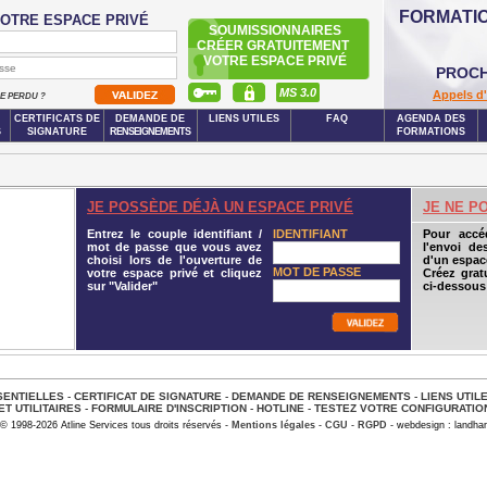
FORMATI
OTRE ESPACE PRIVÉ
SOUMISSIONNAIRES
CRÉER GRATUITEMENT
VOTRE ESPACE PRIVÉ
PROCH
MS 3.0
Appels d'
SE PERDU ?
CERTIFICATS DE
DEMANDE DE
LIENS UTILES
FAQ
AGENDA DES
S
SIGNATURE
RENSEIGNEMENTS
FORMATIONS
JE POSSÈDE DÉJÀ UN ESPACE PRIVÉ
JE NE P
Entrez le couple identifiant /
IDENTIFIANT
Pour accé
mot de passe que vous avez
l'envoi de
choisi lors de l'ouverture de
d'un espace
MOT DE PASSE
votre espace privé et cliquez
Créez grat
sur "Valider"
ci-dessous
ENTIELLES
-
CERTIFICAT DE SIGNATURE
-
DEMANDE DE RENSEIGNEMENTS
-
LIENS UTIL
ET UTILITAIRES
-
FORMULAIRE D'INSCRIPTION
-
HOTLINE
-
TESTEZ VOTRE CONFIGURATIO
© 1998-2026 Atline Services tous droits réservés -
Mentions légales
-
CGU
-
RGPD
- webdesign : landhar