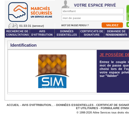
VOTRE ESPACE PRIVÉ
01:33:31
(serveur)
MOT DE PASSE PERDU ?
RECHERCHE DE
AVIS
DONNÉES
CERTIFICATS DE
DEMANDE DE
CONSULTATIONS
D'ATTRIBUTION
ESSENTIELLES
SIGNATURE
RENSEIGNEMENTS
Identification
JE POSSÈDE D
Entrez le couple id
mot de passe que
choisi lors de l'o
votre espace privé
sur "Valider"
ACCUEIL
-
AVIS D'ATTRIBUTION...
-
DONNÉES ESSENTIELLES
-
CERTIFICAT DE SIGNA
ET UTILITAIRES
-
FORMULAIRE D'INS
© 1998-2026 Atline Services tous droits ré