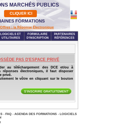
ONS MARCHÉS PUBLICS
CLIQUER ICI
AINES FORMATIONS
Offres : la Réponse Électronique
LOGICIELS ET
FORMULAIRE
PARTENAIRES
UTILITAIRES
D'INSCRIPTION
RÉFÉRENCES
OSSÈDE PAS D'ESPACE PRIVÉ
der au téléchargement des DCE et/ou à
s réponses électroniques, il faut disposer
 privé.
uitement le vôtre en cliquant sur le bouton
ES
-
FAQ
-
AGENDA DES FORMATIONS
-
LOGICIELS
N
t