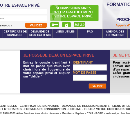
FORMATI
OTRE ESPACE PRIVÉ
SOUMISSIONNAIRES
CRÉER GRATUITEMENT
VOTRE ESPACE PRIVÉ
PROCH
MS 3.0
Appels d'
SE PERDU ?
CERTIFICATS DE
DEMANDE DE
LIENS UTILES
FAQ
AGENDA DES
S
SIGNATURE
RENSEIGNEMENTS
FORMATIONS
JE POSSÈDE DÉJÀ UN ESPACE PRIVÉ
JE NE P
Entrez le couple identifiant /
IDENTIFIANT
Pour accé
mot de passe que vous avez
l'envoi de
choisi lors de l'ouverture de
d'un espace
MOT DE PASSE
votre espace privé et cliquez
Créez grat
sur "Valider"
ci-dessous
ENTIELLES
-
CERTIFICAT DE SIGNATURE
-
DEMANDE DE RENSEIGNEMENTS
-
LIENS UTIL
ET UTILITAIRES
-
FORMULAIRE D'INSCRIPTION
-
HOTLINE
-
TESTEZ VOTRE CONFIGURATIO
© 1998-2026 Atline Services tous droits réservés -
Mentions légales
-
CGU
-
RGPD
- webdesign : landhar