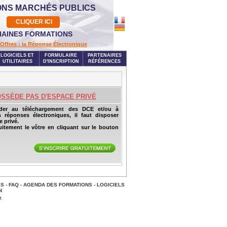
ONS MARCHÉS PUBLICS
CLIQUER ICI
AINES FORMATIONS
Offres : la Réponse Électronique
LOGICIELS ET
FORMULAIRE
PARTENAIRES
UTILITAIRES
D'INSCRIPTION
RÉFÉRENCES
OSSÈDE PAS D'ESPACE PRIVÉ
der au téléchargement des DCE et/ou à
s réponses électroniques, il faut disposer
 privé.
uitement le vôtre en cliquant sur le bouton
ES
-
FAQ
-
AGENDA DES FORMATIONS
-
LOGICIELS
N
t