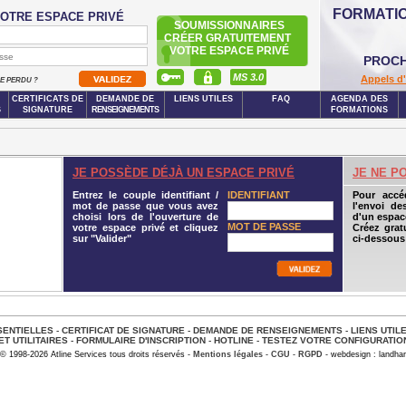
FORMATI
OTRE ESPACE PRIVÉ
SOUMISSIONNAIRES
CRÉER GRATUITEMENT
VOTRE ESPACE PRIVÉ
PROCH
MS 3.0
Appels d'
SE PERDU ?
CERTIFICATS DE
DEMANDE DE
LIENS UTILES
FAQ
AGENDA DES
S
SIGNATURE
RENSEIGNEMENTS
FORMATIONS
JE POSSÈDE DÉJÀ UN ESPACE PRIVÉ
JE NE P
Entrez le couple identifiant /
IDENTIFIANT
Pour accé
mot de passe que vous avez
l'envoi de
choisi lors de l'ouverture de
d'un espace
MOT DE PASSE
votre espace privé et cliquez
Créez grat
sur "Valider"
ci-dessous
ENTIELLES
-
CERTIFICAT DE SIGNATURE
-
DEMANDE DE RENSEIGNEMENTS
-
LIENS UTIL
ET UTILITAIRES
-
FORMULAIRE D'INSCRIPTION
-
HOTLINE
-
TESTEZ VOTRE CONFIGURATIO
© 1998-2026 Atline Services tous droits réservés -
Mentions légales
-
CGU
-
RGPD
- webdesign : landhar