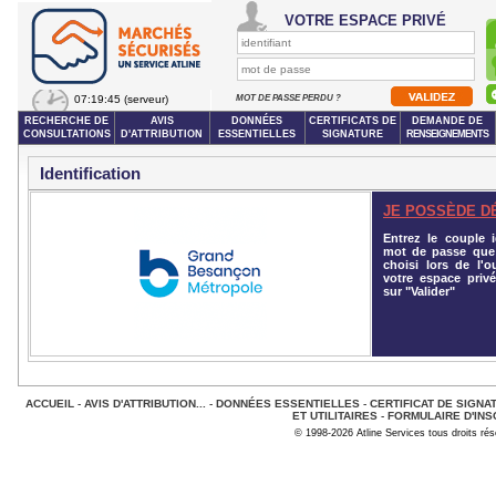
VOTRE ESPACE PRIVÉ
07:19:45
(serveur)
MOT DE PASSE PERDU ?
RECHERCHE DE
AVIS
DONNÉES
CERTIFICATS DE
DEMANDE DE
CONSULTATIONS
D'ATTRIBUTION
ESSENTIELLES
SIGNATURE
RENSEIGNEMENTS
Identification
JE POSSÈDE D
Entrez le couple id
mot de passe que
choisi lors de l'o
votre espace privé
sur "Valider"
ACCUEIL
-
AVIS D'ATTRIBUTION...
-
DONNÉES ESSENTIELLES
-
CERTIFICAT DE SIGNA
ET UTILITAIRES
-
FORMULAIRE D'INS
© 1998-2026 Atline Services tous droits ré