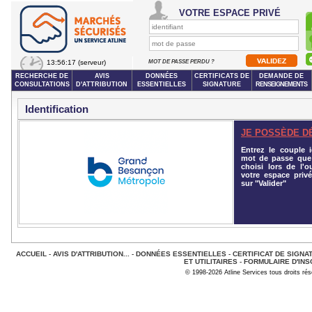
VOTRE ESPACE PRIVÉ
13:56:17
(serveur)
MOT DE PASSE PERDU ?
RECHERCHE DE
AVIS
DONNÉES
CERTIFICATS DE
DEMANDE DE
CONSULTATIONS
D'ATTRIBUTION
ESSENTIELLES
SIGNATURE
RENSEIGNEMENTS
Identification
JE POSSÈDE D
Entrez le couple id
mot de passe que
choisi lors de l'o
votre espace privé
sur "Valider"
ACCUEIL
-
AVIS D'ATTRIBUTION...
-
DONNÉES ESSENTIELLES
-
CERTIFICAT DE SIGNA
ET UTILITAIRES
-
FORMULAIRE D'INS
© 1998-2026 Atline Services tous droits ré