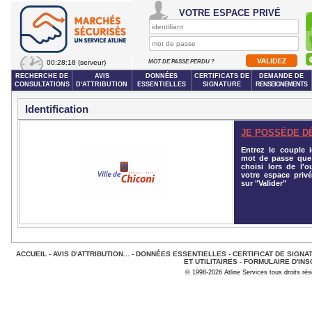
VOTRE ESPACE PRIVÉ
00:28:18
(serveur)
MOT DE PASSE PERDU ?
RECHERCHE DE
AVIS
DONNÉES
CERTIFICATS DE
DEMANDE DE
CONSULTATIONS
D'ATTRIBUTION
ESSENTIELLES
SIGNATURE
RENSEIGNEMENTS
Identification
JE POSSÈDE D
Entrez le couple id
mot de passe que
choisi lors de l'o
votre espace privé
sur "Valider"
ACCUEIL
-
AVIS D'ATTRIBUTION...
-
DONNÉES ESSENTIELLES
-
CERTIFICAT DE SIGNA
ET UTILITAIRES
-
FORMULAIRE D'INS
© 1998-2026 Atline Services tous droits ré