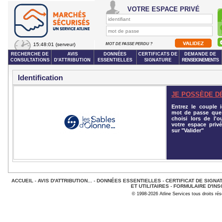
VOTRE ESPACE PRIVÉ
15:48:01
(serveur)
MOT DE PASSE PERDU ?
RECHERCHE DE
AVIS
DONNÉES
CERTIFICATS DE
DEMANDE DE
CONSULTATIONS
D'ATTRIBUTION
ESSENTIELLES
SIGNATURE
RENSEIGNEMENTS
Identification
JE POSSÈDE D
Entrez le couple id
mot de passe que
choisi lors de l'o
votre espace privé
sur "Valider"
ACCUEIL
-
AVIS D'ATTRIBUTION...
-
DONNÉES ESSENTIELLES
-
CERTIFICAT DE SIGNA
ET UTILITAIRES
-
FORMULAIRE D'INS
© 1998-2026 Atline Services tous droits ré