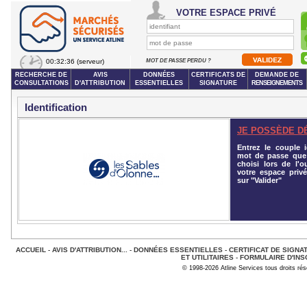
VOTRE ESPACE PRIVÉ
00:32:36
(serveur)
MOT DE PASSE PERDU ?
RECHERCHE DE
AVIS
DONNÉES
CERTIFICATS DE
DEMANDE DE
CONSULTATIONS
D'ATTRIBUTION
ESSENTIELLES
SIGNATURE
RENSEIGNEMENTS
Identification
JE POSSÈDE D
Entrez le couple id
mot de passe que
choisi lors de l'o
votre espace privé
sur "Valider"
ACCUEIL
-
AVIS D'ATTRIBUTION...
-
DONNÉES ESSENTIELLES
-
CERTIFICAT DE SIGNA
ET UTILITAIRES
-
FORMULAIRE D'INS
© 1998-2026 Atline Services tous droits ré