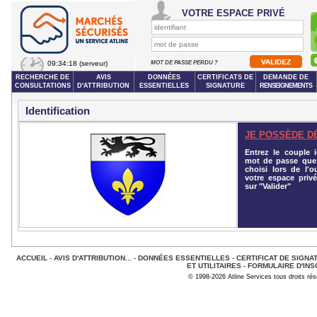
VOTRE ESPACE PRIVÉ
09:34:18
(serveur)
MOT DE PASSE PERDU ?
RECHERCHE DE
AVIS
DONNÉES
CERTIFICATS DE
DEMANDE DE
CONSULTATIONS
D'ATTRIBUTION
ESSENTIELLES
SIGNATURE
RENSEIGNEMENTS
Identification
JE POSSÈDE D
Entrez le couple id
mot de passe que
choisi lors de l'o
votre espace privé
sur "Valider"
ACCUEIL
-
AVIS D'ATTRIBUTION...
-
DONNÉES ESSENTIELLES
-
CERTIFICAT DE SIGNA
ET UTILITAIRES
-
FORMULAIRE D'INS
© 1998-2026 Atline Services tous droits ré