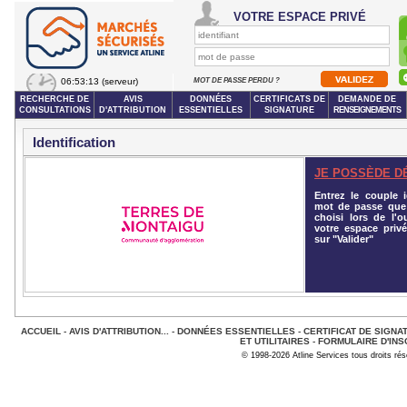
VOTRE ESPACE PRIVÉ
06:53:13
(serveur)
MOT DE PASSE PERDU ?
RECHERCHE DE
AVIS
DONNÉES
CERTIFICATS DE
DEMANDE DE
CONSULTATIONS
D'ATTRIBUTION
ESSENTIELLES
SIGNATURE
RENSEIGNEMENTS
Identification
JE POSSÈDE D
Entrez le couple id
mot de passe que
choisi lors de l'o
votre espace privé
sur "Valider"
ACCUEIL
-
AVIS D'ATTRIBUTION...
-
DONNÉES ESSENTIELLES
-
CERTIFICAT DE SIGNA
ET UTILITAIRES
-
FORMULAIRE D'INS
© 1998-2026 Atline Services tous droits ré