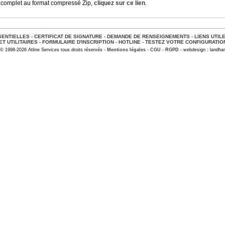
 complet au format compressé Zip,
cliquez sur ce lien
.
ENTIELLES
-
CERTIFICAT DE SIGNATURE
-
DEMANDE DE RENSEIGNEMENTS
-
LIENS UTIL
ET UTILITAIRES
-
FORMULAIRE D'INSCRIPTION
-
HOTLINE
-
TESTEZ VOTRE CONFIGURATIO
© 1998-2026 Atline Services tous droits réservés -
Mentions légales
-
CGU
-
RGPD
- webdesign : landhar