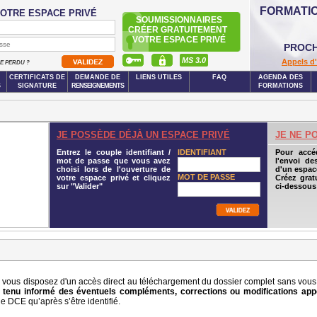
FORMATI
OTRE ESPACE PRIVÉ
SOUMISSIONNAIRES
CRÉER GRATUITEMENT
VOTRE ESPACE PRIVÉ
PROCH
MS 3.0
Appels d'
SE PERDU ?
CERTIFICATS DE
DEMANDE DE
LIENS UTILES
FAQ
AGENDA DES
S
SIGNATURE
RENSEIGNEMENTS
FORMATIONS
JE POSSÈDE DÉJÀ UN ESPACE PRIVÉ
JE NE P
Entrez le couple identifiant /
IDENTIFIANT
Pour accé
mot de passe que vous avez
l'envoi de
choisi lors de l'ouverture de
d'un espace
MOT DE PASSE
votre espace privé et cliquez
Créez grat
sur "Valider"
ci-dessous
vous disposez d'un accès direct au téléchargement du dossier complet sans vous id
tenu informé des éventuels compléments, corrections ou modifications app
 DCE qu’après s’être identifié.