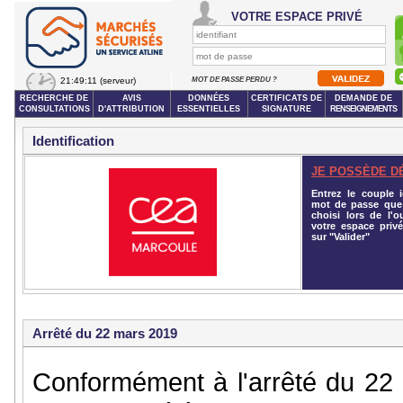
VOTRE ESPACE PRIVÉ
21:49:11
(serveur)
MOT DE PASSE PERDU ?
RECHERCHE DE
AVIS
DONNÉES
CERTIFICATS DE
DEMANDE DE
CONSULTATIONS
D'ATTRIBUTION
ESSENTIELLES
SIGNATURE
RENSEIGNEMENTS
Identification
JE POSSÈDE D
Entrez le couple id
mot de passe que
choisi lors de l'o
votre espace privé
sur "Valider"
Arrêté du 22 mars 2019
Conformément à l'arrêté du 22