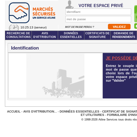
VOTRE ESPACE PRIVÉ
10:25:13
(serveur)
MOT DE PASSE PERDU ?
RECHERCHE DE
AVIS
DONNÉES
CERTIFICATS DE
DEMANDE DE
CONSULTATIONS
D'ATTRIBUTION
ESSENTIELLES
SIGNATURE
RENSEIGNEMENTS
Identification
JE POSSÈDE D
Entrez le couple id
mot de passe que
choisi lors de l'o
votre espace privé
sur "Valider"
ACCUEIL
-
AVIS D'ATTRIBUTION...
-
DONNÉES ESSENTIELLES
-
CERTIFICAT DE SIGNA
ET UTILITAIRES
-
FORMULAIRE D'INS
© 1998-2026 Atline Services tous droits ré