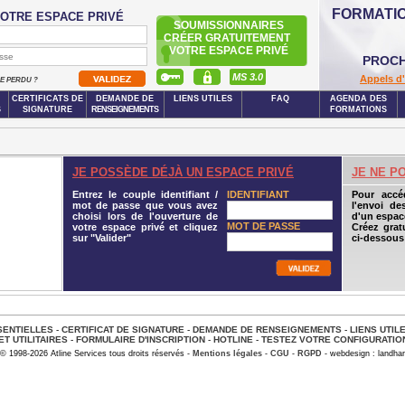
FORMATI
OTRE ESPACE PRIVÉ
SOUMISSIONNAIRES
CRÉER GRATUITEMENT
VOTRE ESPACE PRIVÉ
PROCH
MS 3.0
Appels d'
SE PERDU ?
CERTIFICATS DE
DEMANDE DE
LIENS UTILES
FAQ
AGENDA DES
S
SIGNATURE
RENSEIGNEMENTS
FORMATIONS
JE POSSÈDE DÉJÀ UN ESPACE PRIVÉ
JE NE P
Entrez le couple identifiant /
IDENTIFIANT
Pour accé
mot de passe que vous avez
l'envoi de
choisi lors de l'ouverture de
d'un espace
MOT DE PASSE
votre espace privé et cliquez
Créez grat
sur "Valider"
ci-dessous
ENTIELLES
-
CERTIFICAT DE SIGNATURE
-
DEMANDE DE RENSEIGNEMENTS
-
LIENS UTIL
ET UTILITAIRES
-
FORMULAIRE D'INSCRIPTION
-
HOTLINE
-
TESTEZ VOTRE CONFIGURATIO
© 1998-2026 Atline Services tous droits réservés -
Mentions légales
-
CGU
-
RGPD
- webdesign : landhar