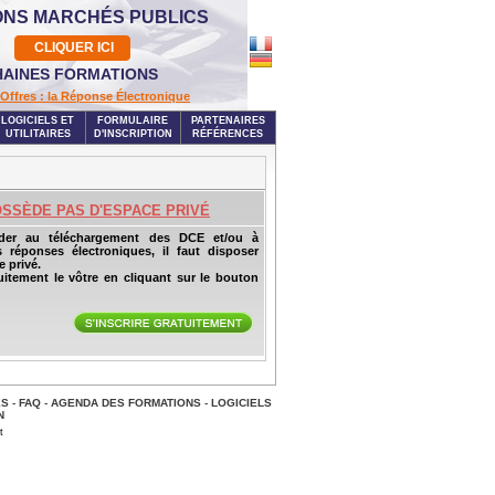
ONS MARCHÉS PUBLICS
CLIQUER ICI
AINES FORMATIONS
Offres : la Réponse Électronique
LOGICIELS ET
FORMULAIRE
PARTENAIRES
UTILITAIRES
D'INSCRIPTION
RÉFÉRENCES
OSSÈDE PAS D'ESPACE PRIVÉ
der au téléchargement des DCE et/ou à
s réponses électroniques, il faut disposer
 privé.
uitement le vôtre en cliquant sur le bouton
ES
-
FAQ
-
AGENDA DES FORMATIONS
-
LOGICIELS
N
t