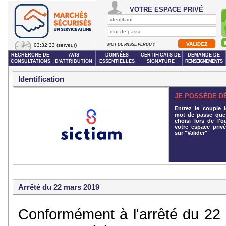
VOTRE ESPACE PRIVÉ
03:32:33
(serveur)
MOT DE PASSE PERDU ?
RECHERCHE DE
AVIS
DONNÉES
CERTIFICATS DE
DEMANDE DE
CONSULTATIONS
D'ATTRIBUTION
ESSENTIELLES
SIGNATURE
RENSEIGNEMENTS
Identification
JE POSSÈDE D
Entrez le couple id
mot de passe que
choisi lors de l'o
votre espace privé
sur "Valider"
Arrêté du 22 mars 2019
Conformément à l'arrêté du 22