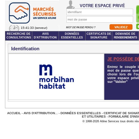
VOTRE ESPACE PRIVÉ
15:41:33
(serveur)
MOT DE PASSE PERDU ?
RECHERCHE DE
AVIS
DONNÉES
CERTIFICATS DE
DEMANDE DE
CONSULTATIONS
D'ATTRIBUTION
ESSENTIELLES
SIGNATURE
RENSEIGNEMENTS
Identification
JE POSSÈDE D
Entrez le couple id
mot de passe que
choisi lors de l'o
votre espace privé
sur "Valider"
ACCUEIL
-
AVIS D'ATTRIBUTION...
-
DONNÉES ESSENTIELLES
-
CERTIFICAT DE SIGNA
ET UTILITAIRES
-
FORMULAIRE D'INS
© 1998-2026 Atline Services tous droits ré