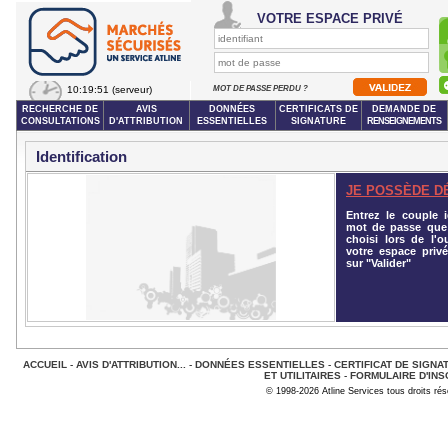
VOTRE ESPACE PRIVÉ
10:19:51
(serveur)
MOT DE PASSE PERDU ?
RECHERCHE DE
AVIS
DONNÉES
CERTIFICATS DE
DEMANDE DE
CONSULTATIONS
D'ATTRIBUTION
ESSENTIELLES
SIGNATURE
RENSEIGNEMENTS
Identification
JE POSSÈDE D
Entrez le couple id
mot de passe que
choisi lors de l'o
votre espace privé
sur "Valider"
ACCUEIL
-
AVIS D'ATTRIBUTION...
-
DONNÉES ESSENTIELLES
-
CERTIFICAT DE SIGNA
ET UTILITAIRES
-
FORMULAIRE D'INS
© 1998-2026 Atline Services tous droits ré