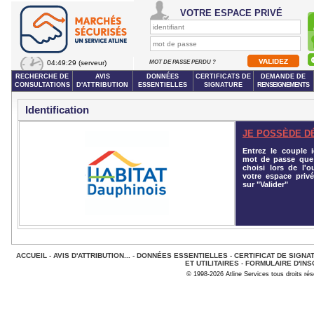
VOTRE ESPACE PRIVÉ
04:49:29
(serveur)
MOT DE PASSE PERDU ?
RECHERCHE DE
AVIS
DONNÉES
CERTIFICATS DE
DEMANDE DE
CONSULTATIONS
D'ATTRIBUTION
ESSENTIELLES
SIGNATURE
RENSEIGNEMENTS
Identification
JE POSSÈDE D
Entrez le couple id
mot de passe que
choisi lors de l'o
votre espace privé
sur "Valider"
ACCUEIL
-
AVIS D'ATTRIBUTION...
-
DONNÉES ESSENTIELLES
-
CERTIFICAT DE SIGNA
ET UTILITAIRES
-
FORMULAIRE D'INS
© 1998-2026 Atline Services tous droits ré