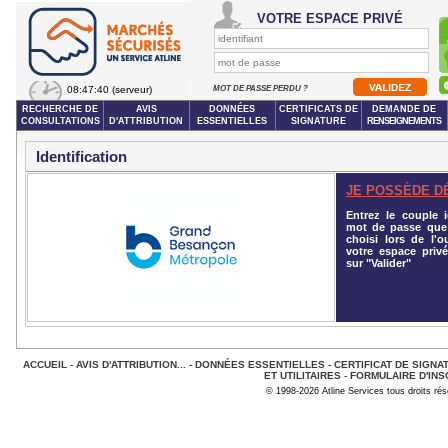
VOTRE ESPACE PRIVÉ
08:47:40
(serveur)
MOT DE PASSE PERDU ?
RECHERCHE DE
AVIS
DONNÉES
CERTIFICATS DE
DEMANDE DE
CONSULTATIONS
D'ATTRIBUTION
ESSENTIELLES
SIGNATURE
RENSEIGNEMENTS
Identification
JE POSSÈDE D
Entrez le couple id
mot de passe que
choisi lors de l'o
votre espace privé
sur "Valider"
ACCUEIL
-
AVIS D'ATTRIBUTION...
-
DONNÉES ESSENTIELLES
-
CERTIFICAT DE SIGNA
ET UTILITAIRES
-
FORMULAIRE D'INS
© 1998-2026 Atline Services tous droits ré