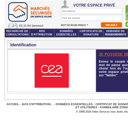
VOTRE ESPACE PRIVÉ
01:11:04
(serveur)
MOT DE PASSE PERDU ?
RECHERCHE DE
AVIS
DONNÉES
CERTIFICATS DE
DEMANDE DE
CONSULTATIONS
D'ATTRIBUTION
ESSENTIELLES
SIGNATURE
RENSEIGNEMENTS
Identification
JE POSSÈDE D
Entrez le couple id
mot de passe que
choisi lors de l'o
votre espace privé
sur "Valider"
ACCUEIL
-
AVIS D'ATTRIBUTION...
-
DONNÉES ESSENTIELLES
-
CERTIFICAT DE SIGNA
ET UTILITAIRES
-
FORMULAIRE D'INS
© 1998-2026 Atline Services tous droits ré