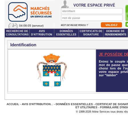
VOTRE ESPACE PRIVÉ
04:08:05
(serveur)
MOT DE PASSE PERDU ?
RECHERCHE DE
AVIS
DONNÉES
CERTIFICATS DE
DEMANDE DE
CONSULTATIONS
D'ATTRIBUTION
ESSENTIELLES
SIGNATURE
RENSEIGNEMENTS
Identification
JE POSSÈDE D
Entrez le couple id
mot de passe que
choisi lors de l'o
votre espace privé
sur "Valider"
ACCUEIL
-
AVIS D'ATTRIBUTION...
-
DONNÉES ESSENTIELLES
-
CERTIFICAT DE SIGNA
ET UTILITAIRES
-
FORMULAIRE D'INS
© 1998-2026 Atline Services tous droits ré