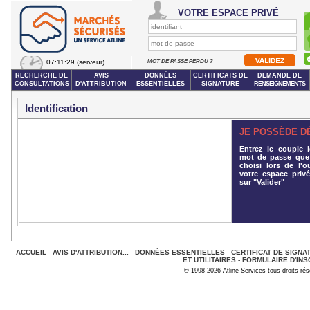
VOTRE ESPACE PRIVÉ
07:11:29
(serveur)
MOT DE PASSE PERDU ?
RECHERCHE DE
AVIS
DONNÉES
CERTIFICATS DE
DEMANDE DE
CONSULTATIONS
D'ATTRIBUTION
ESSENTIELLES
SIGNATURE
RENSEIGNEMENTS
Identification
JE POSSÈDE D
Entrez le couple id
mot de passe que
choisi lors de l'o
votre espace privé
sur "Valider"
ACCUEIL
-
AVIS D'ATTRIBUTION...
-
DONNÉES ESSENTIELLES
-
CERTIFICAT DE SIGNA
ET UTILITAIRES
-
FORMULAIRE D'INS
© 1998-2026 Atline Services tous droits ré