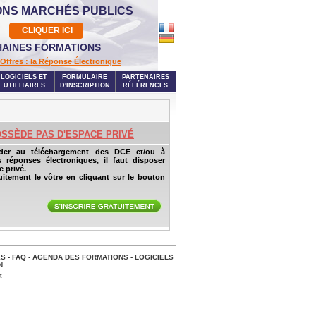
ONS MARCHÉS PUBLICS
CLIQUER ICI
AINES FORMATIONS
Offres : la Réponse Électronique
LOGICIELS ET
FORMULAIRE
PARTENAIRES
UTILITAIRES
D'INSCRIPTION
RÉFÉRENCES
OSSÈDE PAS D'ESPACE PRIVÉ
der au téléchargement des DCE et/ou à
s réponses électroniques, il faut disposer
 privé.
uitement le vôtre en cliquant sur le bouton
ES
-
FAQ
-
AGENDA DES FORMATIONS
-
LOGICIELS
N
t