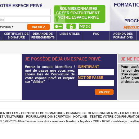
FORMATI
OTRE ESPACE PRIVÉ
SOUMISSIONNAIRES
CRÉER GRATUITEMENT
VOTRE ESPACE PRIVÉ
PROCH
MS 3.0
Appels d'
SE PERDU ?
CERTIFICATS DE
DEMANDE DE
LIENS UTILES
FAQ
AGENDA DES
S
SIGNATURE
RENSEIGNEMENTS
FORMATIONS
JE POSSÈDE DÉJÀ UN ESPACE PRIVÉ
JE NE P
Entrez le couple identifiant /
IDENTIFIANT
Pour accé
mot de passe que vous avez
l'envoi de
choisi lors de l'ouverture de
d'un espace
MOT DE PASSE
votre espace privé et cliquez
Créez grat
sur "Valider"
ci-dessous
ENTIELLES
-
CERTIFICAT DE SIGNATURE
-
DEMANDE DE RENSEIGNEMENTS
-
LIENS UTIL
ET UTILITAIRES
-
FORMULAIRE D'INSCRIPTION
-
HOTLINE
-
TESTEZ VOTRE CONFIGURATIO
© 1998-2026 Atline Services tous droits réservés -
Mentions légales
-
CGU
-
RGPD
- webdesign : landhar