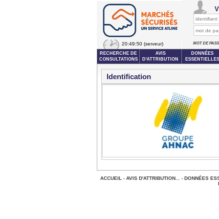
V
20:49:50
(serveur)
MOT DE PAS
RECHERCHE DE
AVIS
DONNÉES
CONSULTATIONS
D'ATTRIBUTION
ESSENTIELLE
Identification
ACCUEIL
-
AVIS D'ATTRIBUTION...
-
DONNÉES ESS