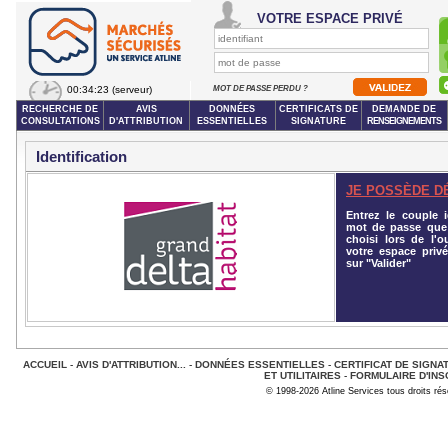
VOTRE ESPACE PRIVÉ
00:34:23
(serveur)
MOT DE PASSE PERDU ?
RECHERCHE DE
AVIS
DONNÉES
CERTIFICATS DE
DEMANDE DE
CONSULTATIONS
D'ATTRIBUTION
ESSENTIELLES
SIGNATURE
RENSEIGNEMENTS
Identification
JE POSSÈDE D
Entrez le couple id
mot de passe que
choisi lors de l'o
votre espace privé
sur "Valider"
ACCUEIL
-
AVIS D'ATTRIBUTION...
-
DONNÉES ESSENTIELLES
-
CERTIFICAT DE SIGNA
ET UTILITAIRES
-
FORMULAIRE D'INS
© 1998-2026 Atline Services tous droits ré