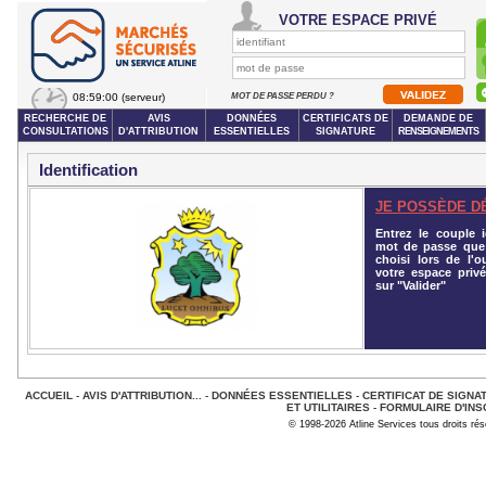
VOTRE ESPACE PRIVÉ
08:59:00
(serveur)
MOT DE PASSE PERDU ?
RECHERCHE DE
AVIS
DONNÉES
CERTIFICATS DE
DEMANDE DE
CONSULTATIONS
D'ATTRIBUTION
ESSENTIELLES
SIGNATURE
RENSEIGNEMENTS
Identification
JE POSSÈDE D
Entrez le couple id
mot de passe que
choisi lors de l'o
votre espace privé
sur "Valider"
ACCUEIL
-
AVIS D'ATTRIBUTION...
-
DONNÉES ESSENTIELLES
-
CERTIFICAT DE SIGNA
ET UTILITAIRES
-
FORMULAIRE D'INS
© 1998-2026 Atline Services tous droits ré