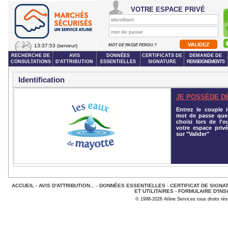
VOTRE ESPACE PRIVÉ
13:37:53
(serveur)
MOT DE PASSE PERDU ?
RECHERCHE DE
AVIS
DONNÉES
CERTIFICATS DE
DEMANDE DE
CONSULTATIONS
D'ATTRIBUTION
ESSENTIELLES
SIGNATURE
RENSEIGNEMENTS
Identification
JE POSSÈDE D
Entrez le couple id
mot de passe que
choisi lors de l'o
votre espace privé
sur "Valider"
ACCUEIL
-
AVIS D'ATTRIBUTION...
-
DONNÉES ESSENTIELLES
-
CERTIFICAT DE SIGNA
ET UTILITAIRES
-
FORMULAIRE D'INS
© 1998-2026 Atline Services tous droits ré