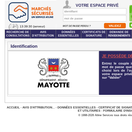
VOTRE ESPACE PRIVÉ
13:39:30
(serveur)
MOT DE PASSE PERDU ?
RECHERCHE DE
AVIS
DONNÉES
CERTIFICATS DE
DEMANDE DE
CONSULTATIONS
D'ATTRIBUTION
ESSENTIELLES
SIGNATURE
RENSEIGNEMENTS
Identification
JE POSSÈDE D
Entrez le couple id
mot de passe que
choisi lors de l'o
votre espace privé
sur "Valider"
ACCUEIL
-
AVIS D'ATTRIBUTION...
-
DONNÉES ESSENTIELLES
-
CERTIFICAT DE SIGNA
ET UTILITAIRES
-
FORMULAIRE D'INS
© 1998-2026 Atline Services tous droits ré