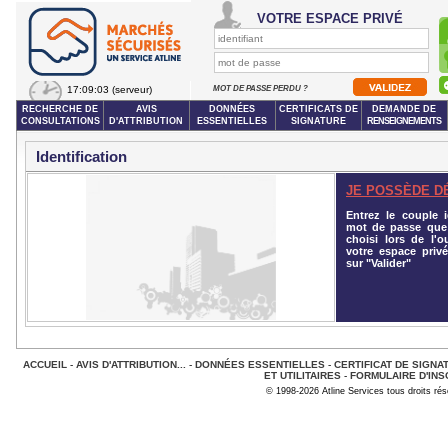
VOTRE ESPACE PRIVÉ
17:09:03
(serveur)
MOT DE PASSE PERDU ?
RECHERCHE DE
AVIS
DONNÉES
CERTIFICATS DE
DEMANDE DE
CONSULTATIONS
D'ATTRIBUTION
ESSENTIELLES
SIGNATURE
RENSEIGNEMENTS
Identification
JE POSSÈDE D
Entrez le couple id
mot de passe que
choisi lors de l'o
votre espace privé
sur "Valider"
ACCUEIL
-
AVIS D'ATTRIBUTION...
-
DONNÉES ESSENTIELLES
-
CERTIFICAT DE SIGNA
ET UTILITAIRES
-
FORMULAIRE D'INS
© 1998-2026 Atline Services tous droits ré